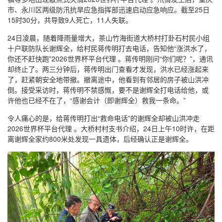
市、永川区两级防汛抗旱应急指挥部迅速启动应急响应。截至25日
15时30分，共导致9人死亡，11人失联。
24日凌晨，随着降雨量增大，茶山竹海街道大桥村打卦石村民小组
十户联防队长谢辉全，给村民蒋传明打去电话，告知他“涨洪水了，
你还不赶快跑”2026世界杯平台代理 。蒋传明刚问“你们呢？”，通讯
却终止了。两三分钟后，蒋传明出门查看才发现，洪水已经涨起来
了，赶紧朝安全地带撤。撤离途中，他看到有邻居的房子被山洪冲
倒。接受采访时，蒋传明不禁感慨，要不是谢辉全打电话给他，或
许他也已经不在了，“感谢会计（即谢辉全）救我一条命。”
令人痛心的是，给蒋传明打出“救命电话”的谢辉全却被山洪冲走
2026世界杯平台代理 。大桥村村支书介绍，24日上午10时许，在距
离谢辉全家约800米处发现一具遗体，后经确认正是谢辉全。