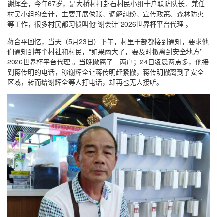
谢辉全，今年67岁，是大桥村打卦石村民小组十户联防队长，兼任
村民小组的会计，主要开展做账、调解纠纷、宣传政策、森林防火
等工作，很多村民都习惯叫他“谢会计”2026世界杯平台代理 。
蒋合平回忆，当天（5月23日）下午，村里干部都接到通知，要求他
们通知到每个村社和村民，“如果雨大了，要及时撤离到安全地方”
2026世界杯平台代理 。当晚撤离了一两户；24日凌晨两点多，他接
到蒋传明的电话，称谢辉全让蒋传明赶紧撤，蒋传明撤离到了安全
区域，转而给谢辉全等人打电话，却再也无人接听。