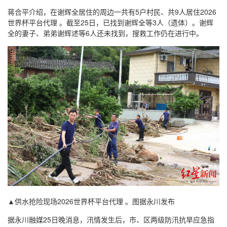
蒋合平介绍，在谢辉全居住的周边一共有5户村民、共9人居住2026
世界杯平台代理 。截至25日，已找到谢辉全等3人（遗体）。谢辉
全的妻子、弟弟谢辉述等6人还未找到，搜救工作仍在进行中。
▲供水抢险现场2026世界杯平台代理 。图据永川发布
据永川融媒25日晚消息，汛情发生后，市、区两级防汛抗旱应急指