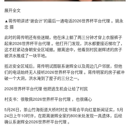
展开全文
▲蒋传明讲述“谢会计”的最后一通电话2026世界杯平台代理 。姚永
忠 摄
此时的蒋传明还有些迷糊，他在床上躺了两三分钟才穿上衣服裤子
起来2026世界杯平台代理 。他打开门发现，洪水都要接近梯坎了，
这才赶紧动身朝安全区域撤。撤离途中，他看到村民谢辉述的房子
被洪水推成了一块平地。
抵达安全区域后，蒋传明试图联系谢辉全以及周边几户邻居，但他
们的电话始终无人接听2026世界杯平台代理 。蒋传明家的房子被冲
破一个大洞，洪水淹到了屋子的三分之一。
2026世界杯平台代理 他把逃生机会让给了村民
村支书：很敬佩2026世界杯平台代理 ，也很痛心
5月26日，茶山竹海街道大桥村村支书蒋合平向红星新闻证实，5月
24日上午10时许，在距离谢辉全家约800米处发现一具遗体，后经
确认系谢辉全2026世界杯平台代理 。