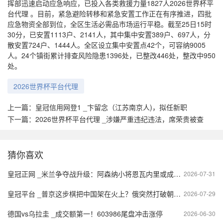
挥部迅速启动应急响应，已投入各类救援力量1827人2026世界杯平
台代理 。目前，紧急避险转移和紧急安置工作正在有序推进，四批
应急物资全部到位，全区生活必需品市场运行平稳。截至25日15时
30分，已安置1113户、2141人，其中集中安置389户、697人，分
散安置724户、1444人。全区设立集中安置点42个，可容纳9005
人。24个镇街累计排查风险隐患1396处，已整改446处，整改中950
处。
2026世界杯平台代理
上一篇：
皇冠信用网登1 _卞留念（江苏南京人)，拟任新职
下一篇：
2026世界杯平台代理 _涉嫌严重违纪违法，席荣贵被查
猜你喜欢
皇冠正网 _米兰争夺战升级：阿森纳小将恩瓦内里或成新一代球星的转折点
2026-07-31
皇冠平台 _普京这步棋把中国架在火上？俄突然打破朝核20年约定
2026-07-29
德国vs乌拉圭 _成交额第一！603986尾盘冲击涨停
2026-06-30