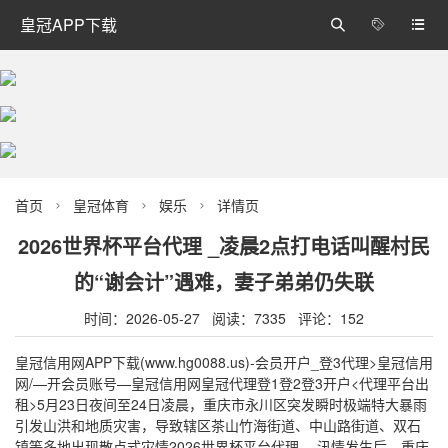
皇冠APP下载



首页
皇冠体育
娱乐
详情页



2026世界杯平台代理 _凌晨2点打电话叫醒村民
的“谢会计”遇难，妻子弟弟仍失联
时间：2026-05-27 阅读：7335 评论：152
皇冠信用网APP下载(www.hg0088.us)-会员开户_登3代理>皇冠信用
网/—开会员账号—皇冠信用网皇冠代理登1登2登3开户<代理平台出
租>5月23日夜间至24日凌晨，重庆市永川区突发瞬时极端特大暴雨
引发山洪和地质灾害，导致辖区茶山竹海街道、中山路街道、双石
镇等多地出现散点式灾情2026世界杯平台代理 。汛情发生后，重庆