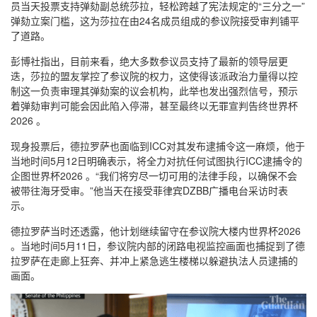
员当天投票支持弹劾副总统莎拉，轻松跨越了宪法规定的“三分之一”
弹劾立案门槛，这为莎拉在由24名成员组成的参议院接受审判铺平
了道路。
彭博社指出，目前来看，绝大多数参议员支持了最新的领导层更
迭，莎拉的盟友掌控了参议院的权力，这使得该派政治力量得以控
制这一负责审理其弹劾案的议会机构，此举也发出强烈信号，预示
着弹劾审判可能会因此陷入停滞，甚至最终以无罪宣判告终世界杯
2026 。
现身投票后，德拉罗萨也面临到ICC对其发布逮捕令这一麻烦，他于
当地时间5月12日明确表示，将全力对抗任何试图执行ICC逮捕令的
企图世界杯2026 。“我们将穷尽一切可用的法律手段，以确保不会
被带往海牙受审。”他当天在接受菲律宾DZBB广播电台采访时表
示。
德拉罗萨当时还透露，他计划继续留守在参议院大楼内世界杯2026
。当地时间5月11日，参议院内部的闭路电视监控画面也捕捉到了德
拉罗萨在走廊上狂奔、并冲上紧急逃生楼梯以躲避执法人员逮捕的
画面。