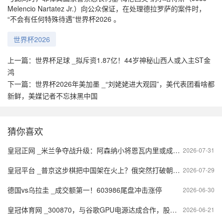
Melencio Nartatez Jr.）向公众保证，在处理德拉罗萨的案件时，
“不会有任何特殊待遇”世界杯2026 。
世界杯2026
上一篇：
世界杯足球 _拟斥资1.87亿！44岁神秘山西人或入主ST金
鸿
下一篇：
世界杯2026年美加墨 _“刘姥姥进大观园”，美代表团看啥都
新鲜，美媒记者不忘抹黑中国
猜你喜欢
皇冠正网 _米兰争夺战升级：阿森纳小将恩瓦内里或成新一代球星的转折点
2026-07-31
皇冠平台 _普京这步棋把中国架在火上？俄突然打破朝核20年约定
2026-07-29
德国vs乌拉圭 _成交额第一！603986尾盘冲击涨停
2026-06-30
皇冠体育网 _300870，与谷歌GPU电源达成合作，股价创历史新高
2026-06-21