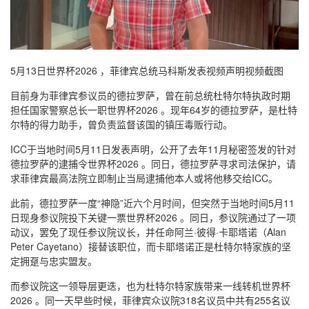
5月13日世界杯2026 ，菲律宾总统马科斯发表视频声明视频截图
目前身为菲律宾参议员的德拉罗萨，曾在前总统杜特尔特执政时期
担任国家警察总长一职世界杯2026 。现年64岁的德拉罗萨，是杜特
尔特的得力助手，曾负责监督该国的镇压毒贩行动。
ICC于当地时间5月11日发表声明，公开了去年11月秘密签发的针对
德拉罗萨的逮捕令世界杯2026 。同日，德拉罗萨寻求司法保护，请
求菲律宾最高法院立即制止当局逮捕他本人或将他移交给ICC。
此前，德拉罗萨一度“神隐”近六个月时间，但突然于当地时间5月11
日现身参议院投下关键一票世界杯2026 。同日，参议院通过了一项
动议，罢免了现任参议院议长，并任命阿兰·彼得·卡耶塔诺（Alan
Peter Cayetano）接替该职位，而卡耶塔诺正是杜特尔特家族的坚
定拥趸与忠实盟友。
而参议院这一领导层更迭，也为杜特尔特家族带来一线转机世界杯
2026 。同一天早些时候，菲律宾众议院318名议员中共有255名议