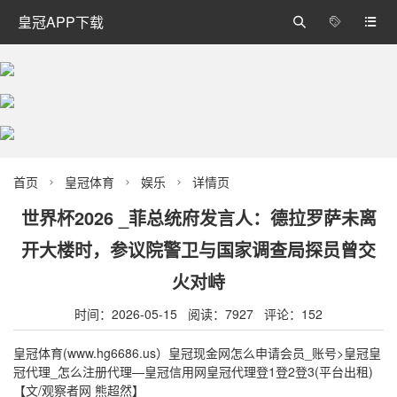
皇冠APP下载



首页
皇冠体育
娱乐
详情页



世界杯2026 _菲总统府发言人：德拉罗萨未离
开大楼时，参议院警卫与国家调查局探员曾交
火对峙
时间：2026-05-15 阅读：7927 评论：152
皇冠体育(www.hg6686.us）皇冠现金网怎么申请会员_账号>皇冠皇
冠代理_怎么注册代理—皇冠信用网皇冠代理登1登2登3(平台出租)
【文/观察者网 熊超然】