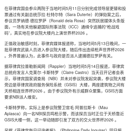
在菲律宾国会参众两院于当地时间5月11日分别完成领导层更替和投
票通过有关副总统莎拉·杜特尔特（Sara Duterte）的弹劾案之后，
参议员罗纳德·德拉罗萨（Ronald dela Rosa）突然跃居媒体头条版
面，一场有关他躲避国际刑事法院（ICC）通缉令追捕的“枪战戏
码”，真实地在参议院大楼内上演世界杯2026 。
正值政治敏感时刻，菲律宾媒体报道称，当地时间5月13日晚间，一
批菲律宾武装人员进入参议院大楼，随后传出连续枪声世界杯2026
。外界普遍认为，此事件与政府是否派人逮捕德拉罗萨有关。
据菲律宾拉普勒新闻网（Rappler）当地时间5月14日报道，菲律宾
总统府发言人克莱尔·卡斯特罗（Claire Castro）当天召开记者会表
示，菲律宾国家调查局（NBI）并未对参议院发起突袭，参议院大楼
旁边是菲律宾政府服务保险系统（GSIS）大楼，两座建筑物之间有
天桥相连世界杯2026 。由于参议院外有示威群众聚集，GSIS方面
要求NBI派人维安。
卡斯特罗称，实际上是参议院警卫官毛·阿普拉斯卡（Mau
Aplasca）向一名NBI探员鸣枪示警，而该探员当时正位于天桥靠近
GSIS大楼一侧，这一举动随即引发了双方的交火世界杯2026 。
另据《菲律宾每日问询者报》（Philippine Daily Inquirer）同日报