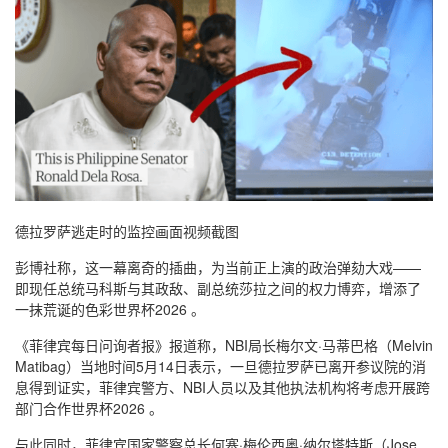
德拉罗萨逃走时的监控画面视频截图
彭博社称，这一幕离奇的插曲，为当前正上演的政治弹劾大戏——
即现任总统马科斯与其政敌、副总统莎拉之间的权力博弈，增添了
一抹荒诞的色彩世界杯2026 。
《菲律宾每日问询者报》报道称，NBI局长梅尔文·马蒂巴格（Melvin
Matibag）当地时间5月14日表示，一旦德拉罗萨已离开参议院的消
息得到证实，菲律宾警方、NBI人员以及其他执法机构将考虑开展跨
部门合作世界杯2026 。
与此同时，菲律宾国家警察总长何塞·梅伦西奥·纳尔塔特斯（Jose