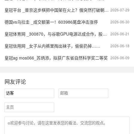
皇冠平台 _普京这步棋把中国架在火上？俄突然打破朝核20年约定
2026-07-29
德国vs乌拉圭 _成交额第一！603986尾盘冲击涨停
2026-06-30
皇冠体育网 _300870，与谷歌GPU电源达成合作，股价创历史新高
2026-06-21
皇冠信用网 _女子从内裤里掏出袜子，偷偷扔掉……
2026-06-18
皇冠ag mos066_苏炳添，拟获广东省自然科学奖二等奖
2026-06-09
网友评论