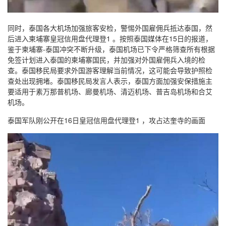
同时，泰国各大机场加强旅客安检，警惕外国雇佣兵抵达泰国，然
后进入柬埔寨皇冠信用盘代理登1 。按照泰国媒体在15日的报道，
鉴于柬埔寨-泰国冲突不断升级，泰国机场已下令严格筛查所有根据
免签计划进入泰国的柬埔寨国民，并加强对外国雇佣兵入境的检
查。泰国移民局要求外国游客理解当前情况，这可能会导致护照检
查处出现拥堵。泰国移民局发言人表示，泰国方面加强安保措施主
要适用于素万那普机场、廊曼机场、清迈机场、普吉岛机场和合艾
机场。
泰国军队刚公开在16日皇冠信用盘代理登1 ，攻占达奎寺的画面