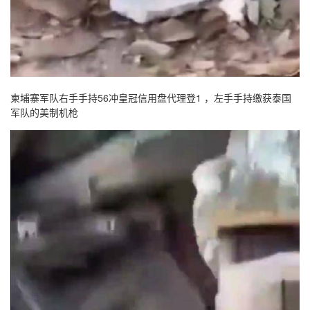
柬埔寨军队右手手持56冲皇冠信用盘代理登1 ，左手手持缴获泰国
军队的美制机枪