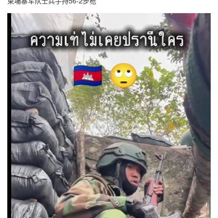
柬埔寨军队士兵手持56-2步枪