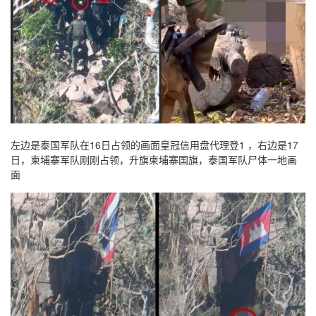
左边是泰国军队在16日占领的画面皇冠信用盘代理登1 ，右边是17
日，柬埔寨军队刚刚占领，升旗柬埔寨国旗，泰国军队尸体一地画
面