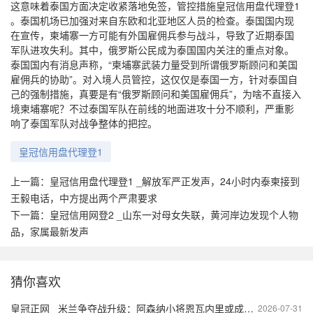
这意味着泰国方面决定收紧落地免签，管控措施皇冠信用盘代理登1
。泰国机场已加强对来自东欧和北亚地区人员的检查。泰国国内现
在宣传，柬埔寨一方可能有外国雇佣兵参与战斗，导致了近期泰国
军队进攻失利。其中，俄罗斯公民成为泰国国内关注的重点对象。
泰国国内有消息声称，“柬埔寨武装力量受到所谓俄罗斯顾问和美国
雇佣兵的协助”。对入境人员管控，这仅仅是泰国一方，针对泰国自
己的强制措施，真要是有“俄罗斯顾问和美国雇佣兵”，为啥不直接入
境柬埔寨呢？不过泰国军队在前线的地面进攻十分不顺利，严重影
响了泰国军队对战争整体的把控。
皇冠信用盘代理登1
上一篇：
皇冠信用盘代理登1 _解放军严正发声，24小时内泰柬接到
王毅电话，中方提出两个严肃要求
下一篇：
皇冠信用网登2 _山东一对母女失联，黄河岸边发现个人物
品，家属最新发声
猜你喜欢
皇冠正网 _米兰争夺战升级：阿森纳小将恩瓦内里或成新一代球星的转折点
2026-07-31