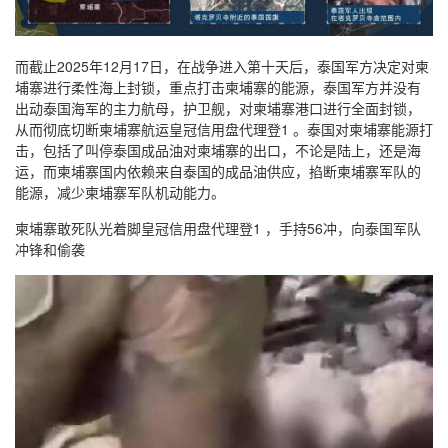
而截止2025年12月17日，在战争进入第十天后，泰国军方决定对柬
埔寨进行柔性海上封锁，重点打击柬埔寨的能源，泰国军方并没有
出动泰国海军的主力航母，护卫舰，对柬埔寨港口进行全面封锁，
从而彻底切断柬埔寨航运皇冠信用盘代理登1 。泰国对柬埔寨能源打
击，包括了叫停泰国成品油对柬埔寨的出口，不论是陆上，还是海
运，而柬埔寨国内依赖来自泰国的成品油供应，掐断柬埔寨军队的
能源，减少柬埔寨军队机动能力。
柬埔寨敢死队光着脚皇冠信用盘代理登1 ，手持56冲，向泰国军队
冲锋和偷袭