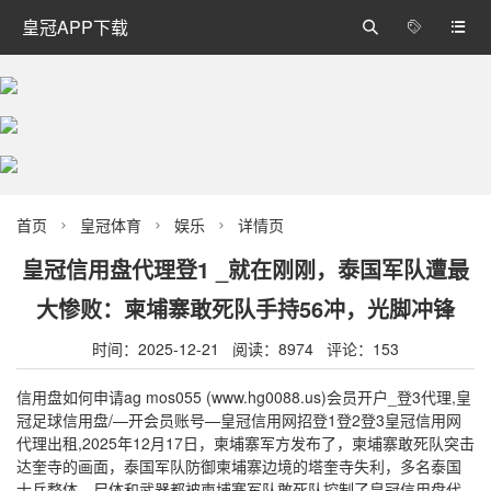
皇冠APP下载



首页
皇冠体育
娱乐
详情页



皇冠信用盘代理登1 _就在刚刚，泰国军队遭最
大惨败：柬埔寨敢死队手持56冲，光脚冲锋
时间：2025-12-21 阅读：8974 评论：153
信用盘如何申请ag mos055 (www.hg0088.us)会员开户_登3代理,皇
冠足球信用盘/—开会员账号—皇冠信用网招登1登2登3皇冠信用网
代理出租,2025年12月17日，柬埔寨军方发布了，柬埔寨敢死队突击
达奎寺的画面，泰国军队防御柬埔寨边境的塔奎寺失利，多名泰国
士兵整体，尸体和武器都被柬埔寨军队敢死队控制了皇冠信用盘代