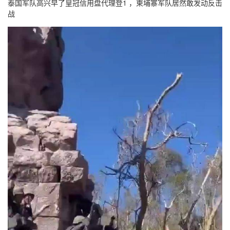
泰国军队高兴早了皇冠信用盘代理登1 ，柬埔寨军队居然敢发动反击
战