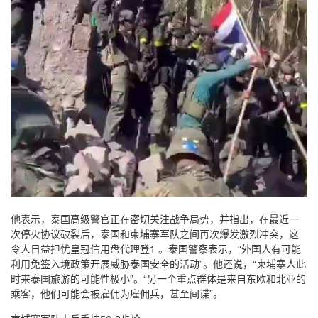
他表示，泰国高级警官正在密切关注战争局势，并指出，在最近一
次停火协议破裂后，泰国和柬埔寨军队之间再次爆发激烈冲突，这
令人日益担忧皇冠信用盘代理登1 。泰国警察表示，“外国人有可能
利用免签入境政策开展威胁泰国安全的活动”。他还说，“柬埔寨人此
时来泰国旅游的可能性极小”。“另一个重点群体是来自东欧和北亚的
乘客，他们可能会被雇佣为雇佣兵，甚至间谍”。