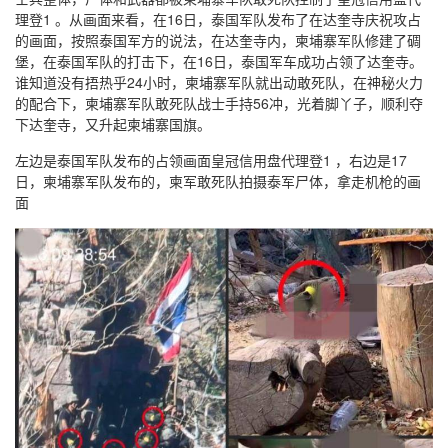
理登1 。从画面来看，在16日，泰国军队发布了在达奎寺庆祝攻占
的画面，按照泰国军方的说法，在达奎寺内，柬埔寨军队修建了碉
堡，在泰国军队的打击下，在16日，泰国军车成功占领了达奎寺。
谁知道没有捂热乎24小时，柬埔寨军队就出动敢死队，在神秘火力
的配合下，柬埔寨军队敢死队战士手持56冲，光着脚丫子，顺利夺
下达奎寺，又升起柬埔寨国旗。
左边是泰国军队发布的占领画面皇冠信用盘代理登1 ，右边是17
日，柬埔寨军队发布的，柬军敢死队拍摄泰军尸体，拿走机枪的画
面