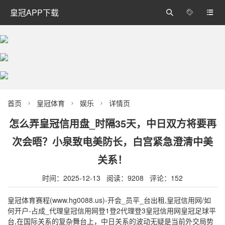
皇冠APP下载



首页
皇冠体育
娱乐
详情页



怎么弄皇冠信用盘_时隔35天，中日双方将要再
次会晤？小泉致电美防长，白宫紧急澄清中美
关系！
时间：2025-12-13 阅读：9208 评论：152
皇冠体育赛程(www.hg0088.us)-开会_员平_台出租,皇冠信用网/如
何开户-占成_代理皇冠信用网登1登2代理登3皇冠信用网皇冠足球平
台,在国际关系的复杂舞台上，中日关系的波动无疑是当前外交局势