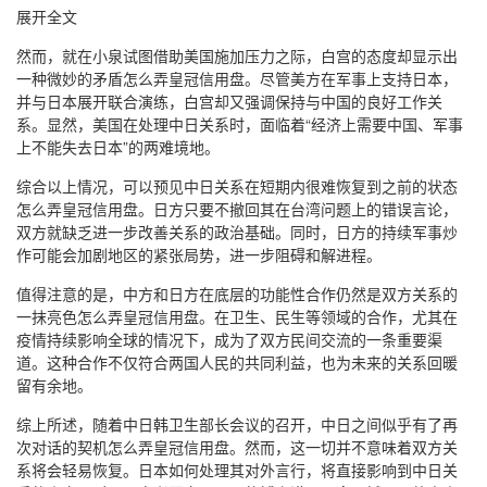
展开全文
然而，就在小泉试图借助美国施加压力之际，白宫的态度却显示出
一种微妙的矛盾怎么弄皇冠信用盘。尽管美方在军事上支持日本，
并与日本展开联合演练，白宫却又强调保持与中国的良好工作关
系。显然，美国在处理中日关系时，面临着“经济上需要中国、军事
上不能失去日本”的两难境地。
综合以上情况，可以预见中日关系在短期内很难恢复到之前的状态
怎么弄皇冠信用盘。日方只要不撤回其在台湾问题上的错误言论，
双方就缺乏进一步改善关系的政治基础。同时，日方的持续军事炒
作可能会加剧地区的紧张局势，进一步阻碍和解进程。
值得注意的是，中方和日方在底层的功能性合作仍然是双方关系的
一抹亮色怎么弄皇冠信用盘。在卫生、民生等领域的合作，尤其在
疫情持续影响全球的情况下，成为了双方民间交流的一条重要渠
道。这种合作不仅符合两国人民的共同利益，也为未来的关系回暖
留有余地。
综上所述，随着中日韩卫生部长会议的召开，中日之间似乎有了再
次对话的契机怎么弄皇冠信用盘。然而，这一切并不意味着双方关
系将会轻易恢复。日本如何处理其对外言行，将直接影响到中日关