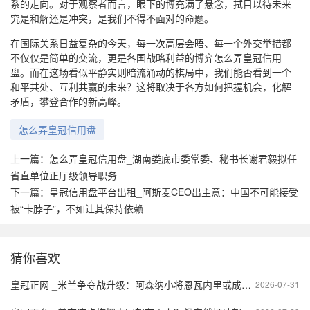
系的走向。对于观察者而言，眼下的博充满了悬念，拭目以待未来
究是和解还是冲突，是我们不得不面对的命题。
在国际关系日益复杂的今天，每一次高层会晤、每一个外交举措都
不仅仅是简单的交流，更是各国战略利益的博弈怎么弄皇冠信用
盘。而在这场看似平静实则暗流涌动的棋局中，我们能否看到一个
和平共处、互利共赢的未来？这将取决于各方如何把握机会，化解
矛盾，攀登合作的新高峰。
怎么弄皇冠信用盘
上一篇：
怎么弄皇冠信用盘_湖南娄底市委常委、秘书长谢君毅拟任
省直单位正厅级领导职务
下一篇：
皇冠信用盘平台出租_阿斯麦CEO出主意：中国不可能接受
被“卡脖子”，不如让其保持依赖
猜你喜欢
皇冠正网 _米兰争夺战升级：阿森纳小将恩瓦内里或成新一代球星的转折点
2026-07-31