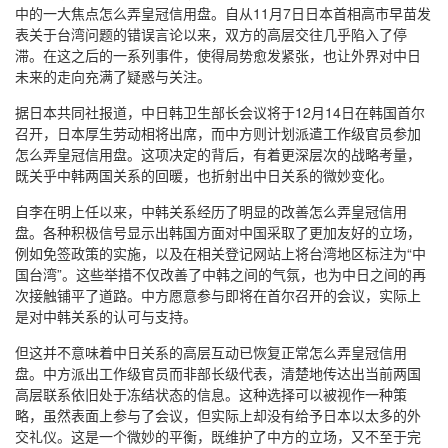
中的一大焦点怎么弄皇冠信用盘。自从11月7日日本首相高市早苗发
表关于台湾问题的错误言论以来，双方的高层交往几乎陷入了停
滞。在这之后的一系列事件，使得局势愈发紧张，也让外界对中日
未来的走向充满了疑惑与关注。
据日本共同社报道，中日韩卫生部长会议将于12月14日在韩国首尔
召开，日本厚生劳动相将出席，而中方则计划派遣工作级官员参加
怎么弄皇冠信用盘。这项决定的背后，有着更深层次的战略考量，
既关乎中韩两国关系的回暖，也折射出中日关系的微妙变化。
自李在明上任以来，中韩关系经历了明显的改善怎么弄皇冠信用
盘。各种积极信号显示出韩国方面对中国采取了更加友好的立场，
例如免签政策的实施，以及在相关登记网站上将台湾地区标注为“中
国台湾”。这些举措不仅改善了中韩之间的气氛，也为中日之间的再
次接触铺平了道路。中方愿意参与即将在首尔召开的会议，实际上
是对中韩关系的认可与支持。
但这并不意味着中日关系的高层互动已恢复正常怎么弄皇冠信用
盘。中方派出工作级官员而非部长级代表，清楚地传达出当前两国
高层联系依旧处于冻结状态的信息。这种选择可以被视作一种策
略，虽然表面上参与了会议，但实际上却没有给予日本以太多的外
交礼仪。这是一个微妙的平衡，既维护了中方的立场，又不至于完