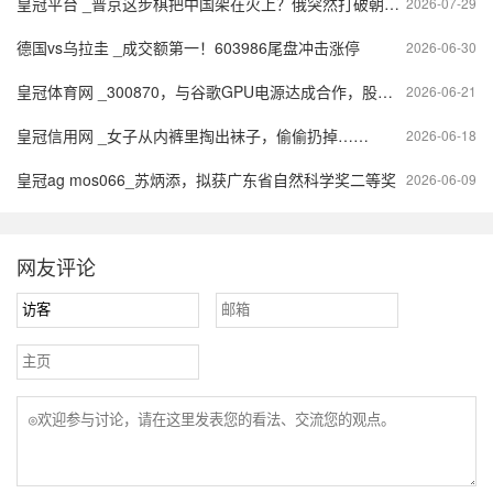
皇冠平台 _普京这步棋把中国架在火上？俄突然打破朝核20年约定
2026-07-29
德国vs乌拉圭 _成交额第一！603986尾盘冲击涨停
2026-06-30
皇冠体育网 _300870，与谷歌GPU电源达成合作，股价创历史新高
2026-06-21
皇冠信用网 _女子从内裤里掏出袜子，偷偷扔掉……
2026-06-18
皇冠ag mos066_苏炳添，拟获广东省自然科学奖二等奖
2026-06-09
网友评论