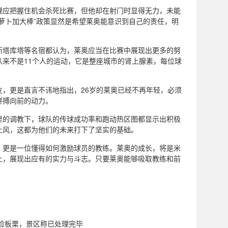
理应把握住机会杀死比赛，但他却在射门时显得无力，未能
萝卜加大棒”政策显然是希望莱奥能意识到自己的责任，明
斯塔库塔等名宿都认为，莱奥应当在比赛中展现出更多的努
来不是11个人的运动，它是整座城市的肾上腺素，每位球
，更是直言不讳地指出，26岁的莱奥已经不再年轻，必须
拼搏向前的动力。
里的调教下，球队的传球成功率和跑动热区图都显示出积极
上风，这都为他们的未来打下了坚实的基础。
，更是一位懂得如何激励球员的教练。莱奥的成长，将是米
上，展现出应有的实力与斗志。只要莱奥能够吸取教练和前
约捡板栗，景区称已处理完毕