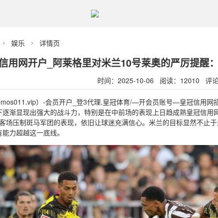
娱乐
详情页


信用网开户_阿莱格里对米兰10号莱奥的严厉提醒：
时间：2025-10-06 阅读：12010 评
.mos011.vip）-会员开户_登3代理,皇冠体育/—开会员账号—皇冠信
下逐渐显现出强大的战斗力，特别是在中前场的表现上日趋成熟皇冠信用
兰在客场压制斑马军团的表现，依旧让球迷充满信心。米兰的目标显然不止
有能力超越这一底线。