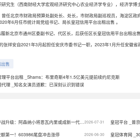
职研究生（西南财经大学宏观经济研究中心农业经济学专业），经济学博士
，曾任北京市财政局预算处副处长、处长，市财政局副巡视员，海淀区政
020年6月任市统计局党组书记、局长皇冠信用平台出租出售 。
景伟履新北京市通州区委副书记、代区长，后获任区长皇冠信用平台出租出售 
0月的张祥安自2021年3月起担任安庆市委书记一职，2023年1月升任
租出售
理平台出租 _Shams：布里奇斯4年1.5亿美元提前续约尼克斯
网代理 _知名女演员道歉：已深刻认识到错误
战升级：阿森纳小将恩瓦内里或成新一代球星的转折点
皇冠平台 _普京
2026-07-31
交额第一！603986尾盘冲击涨停
皇冠体育网 _3
2026-06-30