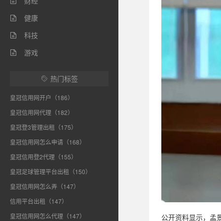
财经

健康

科技

游戏

热门标签

皇冠信用网开户（186）
皇冠信用网代理（182）
皇冠登3管理出租（175）
皇冠信用网怎么申请（168）
皇冠信用登2代理（155）
皇冠足球管理平台出租（150）
皇冠信用网怎么弄（147）
信用平台出租（147）
皇冠信用网怎么代理（147）
公开资料显示，孟景